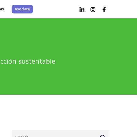
as
Asociate
rucción sustentable