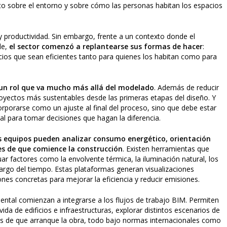
cto sobre el entorno y sobre cómo las personas habitan los espacios
 y productividad. Sin embargo, frente a un contexto donde el
le,
el sector comenzó a replantearse sus formas de hacer
:
acios que sean eficientes tanto para quienes los habitan como para
un rol que va mucho más allá del modelado
. Además de reducir
oyectos más sustentables desde las primeras etapas del diseño. Y
rporarse como un ajuste al final del proceso, sino que debe estar
al para tomar decisiones que hagan la diferencia.
os equipos pueden analizar consumo energético, orientación
es de que comience la construcción
. Existen herramientas que
r factores como la envolvente térmica, la iluminación natural, los
largo del tiempo. Estas plataformas generan visualizaciones
es concretas para mejorar la eficiencia y reducir emisiones.
iental comienzan a integrarse a los flujos de trabajo BIM. Permiten
vida de edificios e infraestructuras, explorar distintos escenarios de
es de que arranque la obra, todo bajo normas internacionales como