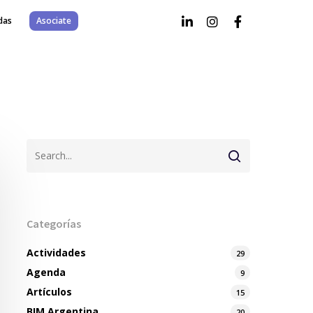
das
Asociate
Categorías
Actividades
29
Agenda
9
Artículos
15
BIM Argentina
20