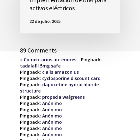
activos eléctricos
22 de julio, 2025
89 Comments
« Comentarios anteriores
Pingback:
tadalafil 5mg safe
Pingback:
cialis amazon us
Pingback:
cyclosporine discount card
Pingback:
dapoxetine hydrochloride
structure
Pingback:
propecia walgreens
Pingback:
Anónimo
Pingback:
Anónimo
Pingback:
Anónimo
Pingback:
Anónimo
Pingback:
Anónimo
Pingback:
Anónimo