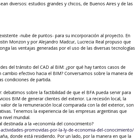
ean diversos: estudios grandes y chicos, de Buenos Aires y de las
o existente -nube de puntos- para su incorporación al proyecto. En
Agustin Monzon y por Alejandro Madcur, Lucrecia Real propuso que
nga las ventajas generadas por el uso de las diversas tecnologías
tades del tránsito del CAD al BIM: ¿por qué hay tantos casos de
un cambio efectivo hacia el BIM? Conversamos sobre la manera de
s condiciones de partida.
: debatimos sobre la factibilidad de que el BFA pueda servir para
icios BIM de generar clientes del exterior. La recesión local, la
en valor de la remuneración local comparada con la del exterior, son
nativas. Tenemos la experiencia de las empresas argentinas que
 nivel mundial.
nal destinada a la «economía del conocimiento?
-actividades-promovidas-por-la-ly-de-economia-del-conocimiento/
aña, donde está residiendo. Por un lado, por la manera en que la