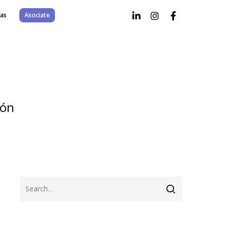
as
Asociate
ión